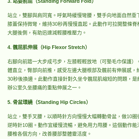
3. 站姿前屈（Standing Forward Fold）
站立，雙腳與肩同寬。呼氣時緩慢彎腰，雙手向地面自然垂
膝蓋保持微彎，維持30秒再慢慢直起。此動作可拉開整條脊
大腿後側，有助迅速減輕腰椎壓力。
4. 髖屈肌伸展（Hip Flexor Stretch）
右腳向前踏一大步成弓步，左膝輕輕放地（可墊毛巾保護）
體直立，臀部向前推，感受左邊大腿根部及髖前有伸展感，
30秒後換邊。此動作直接針對久坐令髖屈肌縮短的問題，是
辦公室久坐腰痛的重點伸展之一。
5. 骨盆環繞（Standing Hip Circles）
站立，雙手叉腰，以順時針方向慢慢大幅轉動骨盆，做10圈
逆時針10圈。動作宜緩慢流暢，避免用力甩腰。這個動作能
腰椎各個方向，改善腰部整體靈活度。