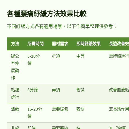
各種腰痛紓緩方法效果比較
不同紓緩方式各有適用場景，以下作簡單整理供參考：
方法
所需時間
器材需求
即時紓緩效果
長遠改善
辦公
5-10分
毋須
中等
需持續進
室伸
鐘
展動
作
站起
5分鐘
毋須
輕微
改善血液
步行
熱敷
15-20分
需要暖包
較快
無長遠作
鐘
非處
即時
需要藥物
快
無（治標