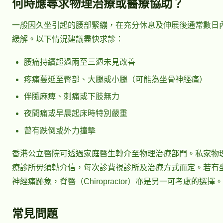
何時應尋求物理治療或醫療協助？
一般因久坐引起的腰部緊繃，在充分休息及伸展後通常數日
緩解。以下情況建議盡快求診：
腰痛持續超過兩至三週未見改善
疼痛蔓延至臀部、大腿或小腿（可能為坐骨神經痛）
伴隨麻痺、刺痛或下肢無力
夜間痛或早晨起床時特別嚴重
曾有跌倒或外力撞擊
香港公立醫院可透過家庭醫生轉介至物理治療部門。私家物
療診所毋須轉介信，每次診費視診所及治療方式而定。若有
神經痛跡象，脊醫（Chiropractor）亦是另一可考慮的選擇。
常見問題