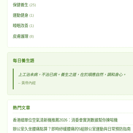
保健養生
(25)
運動健身
(1)
睡眠改善
(1)
皮膚護理
(8)
每日養生語
上工治未病，不治已病。養生之道，在於順應自然，調和身心。
-- 黃帝內經
熱門文章
香港細單位空氣清新機推薦2026：消委會實測數據幫你揀啱機
辦公室久坐腰痛點算？即時紓緩腰痛的5組辦公室運動與日常預防指南