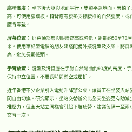
座椅高度：
坐下後大腿與地面平行，雙腳平踩地面。若椅子
高，可使用腳踏板。椅背應有腰墊支撐腰椎的自然弧度，或
腰背靠墊。
屏幕位置：
屏幕頂部應與眼睛齊高或略低，距離約50至70厘
米。使用筆記型電腦的朋友建議配備外接鍵盤及支架，將屏
高，避免長期低頭。
手臂放置：
鍵盤及滑鼠應在手肘自然彎曲約90度的高度，手
保持中立位置，不要長時間懸空或屈折。
近年香港不少企業引入電動升降辦公桌，讓員工在坐姿與站
間自由切換。研究顯示，坐站交替辦公比全天坐姿更有助減
椎壓力，但全天站立同樣會引起下肢疲勞，建議每隔一至兩
交替一次。