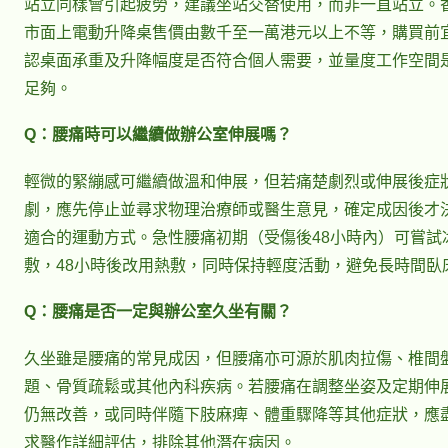
站立同樣會引起疲勞，建議坐站交替使用，而非一直站立。
市面上電動升降桌售價由數千至一萬港元以上不等，購買前
認桌面承重及升降幅度是否符合個人需要，並量度工作空間
足夠。
Q：腰痛時可以繼續做辦公室伸展嗎？
輕微的緊繃感可繼續做溫和伸展，但若痛楚劇烈或伸展後症
劇，應先停止並尋求物理治療師或醫生意見，確定成因後才
適合的運動方式。急性腰痛初期（受傷後48小時內）可嘗試
敷，48小時後改用熱敷，同時保持輕度活動，避免長時間臥
Q：腰痛是否一定與辦公室久坐有關？
久坐雖是腰痛的常見成因，但腰痛亦可源於肌肉拉傷、椎間
題、骨質疏鬆或其他內科疾病。若腰痛在調整坐姿及定期伸
仍無改善，或同時伴隨下肢麻痺、體重驟降等其他症狀，應
求醫作詳細評估，排除其他潛在病因。