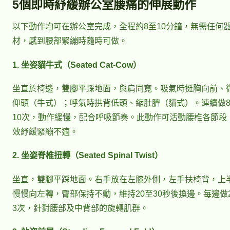
5個即時紓緩辦公室腰痛的伸展動作
以下動作均可在辦公室完成，全程約8至10分鐘，無需任何
材，感到腰部緊繃時隨時可做。
1. 坐姿貓牛式（Seated Cat-Cow）
坐直於椅邊，雙腳平踩地面，與肩同寬。吸氣時挺胸向前、
仰頭（牛式）；呼氣時拱背低頭、縮肚臍（貓式）。連續做
10次，動作緩慢，配合呼吸節奏。此動作可活動腰椎各節段
效紓緩緊繃不適。
2. 坐姿脊椎扭轉（Seated Spinal Twist）
坐直，雙腳平踩地面。右手放在左膝外側，左手扶椅背，上
慢慢向左轉，臀部保持不動，維持20至30秒後換邊。每邊做
3次，針對腰部及中背部的旋轉肌群。