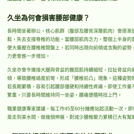
久坐為何會損害腰部健康？
長時間坐著辦公，核心肌群（腹部及腰背深層肌肉）會逐漸
鬆，失去支撐脊椎的功能。當腰部肌肉乏力，整個上半身的
便大量壓在腰椎椎間盤上，若同時出現向前傾或含胸的姿勢
力更會進一步增加。
久坐亦會令連接大腿與骨盆的髖屈肌持續縮短，拉扯骨盆向
傾，導致腰椎過度前彎，形成「腰椎前凸」現象。這種姿勢
若長期累積，容易引起腰部僵硬和持續性疼痛。即使工作量
繁重，只要長時間維持同一坐姿，腰痛便隨時找上門。
職業健康專家建議，每工作45至60分鐘應站起活動一次。即
是走到茶水間、做幾個伸展，對減少腰椎壓力累積已大有幫