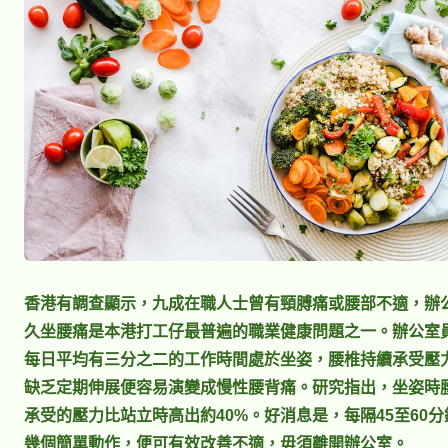
香港有調查顯示，九成在職人士曾有頸膊痛或腰部不適，辦
久坐腰痛是本港打工仔最普遍的職業健康問題之一。辦公室
每日平均有三分之二的工作時間處於坐姿，腰椎持續承受壓
缺乏定期伸展便容易演變成慢性腰背痛。研究指出，坐姿時
承受的壓力比站立時高出約40%。好消息是，每隔45至60分
幾個簡單動作，便可有效改善不適，毋須離開辦公室。